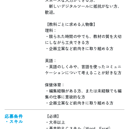
スムーズな入力ができる方、
新しいデジタルツールに抵抗がない方、
歓迎。
【教科ごとに求める人物像】
理科：
・限られた時間の中でも、教材の質を大切
にしながら工夫できる方
・企画立案など前向きに取り組める方
英語：
・英語のしくみや、言語を使ったコミュニ
ケーションについて考えることが好きな方
保健体育：
・編集経験がある方、または未経験でも編
集の仕事に意欲的な方
・企画立案など前向きに取り組める方
応募条件
【必須】
・スキル
・大卒以上
・基本的ＰＣスキル（Ｗord、Excel）